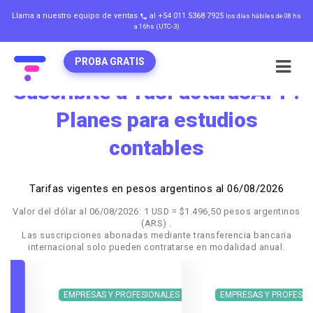
Llama a nuestro equipo de ventas
al +54 011 5368 7925
los días hábiles de 08 hs
local_phone
a 16hs (UTC-3)
PROBA GRATIS
Suscribite a TusFacturasAPP:
Planes para estudios
contables
Tarifas vigentes en pesos argentinos al 06/08/2026
Valor del dólar al 06/08/2026: 1 USD = $1.496,50 pesos argentinos
(ARS) .
Las suscripciones abonadas mediante transferencia bancaria
internacional solo pueden contratarse en modalidad anual.
EMPRESAS Y PROFESIONALES
EMPRESAS Y PROFESIONALES