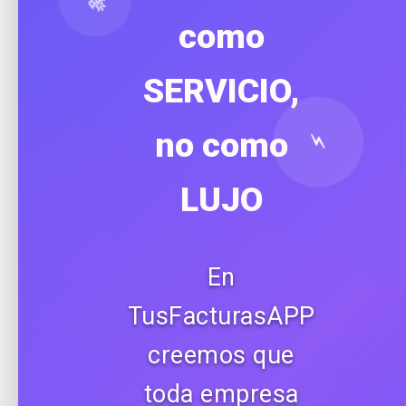
como
SERVICIO,
no como
⚡
LUJO
En
TusFacturasAPP
creemos que
toda empresa