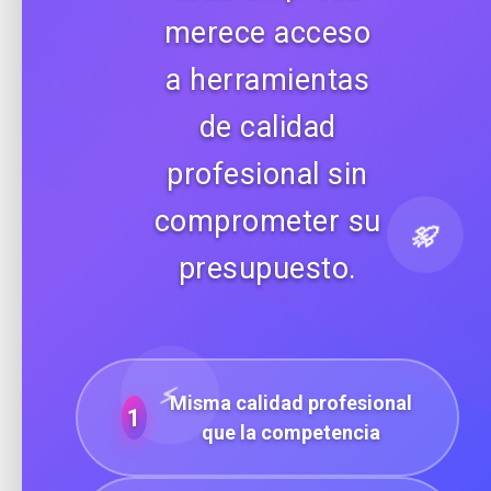
merece acceso
a herramientas
de calidad
profesional sin
comprometer su
🚀
presupuesto.
⚡
Misma calidad profesional
1
que la competencia