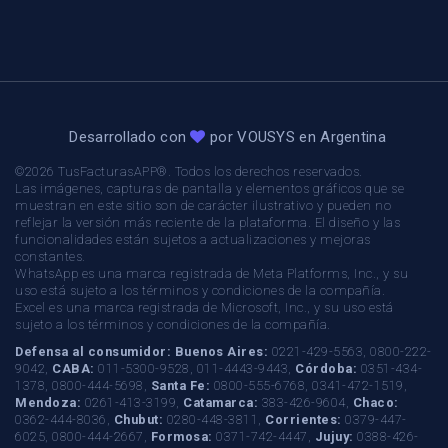
Desarrollado con
por
VOUSYS
en Argentina
©2026 TusFacturasAPP®. Todos los derechos reservados.
Las imágenes, capturas de pantalla y elementos gráficos que se
muestran en este sitio son de carácter ilustrativo y pueden no
reflejar la versión más reciente de la plataforma. El diseño y las
funcionalidades están sujetos a actualizaciones y mejoras
constantes.
WhatsApp es una marca registrada de Meta Platforms, Inc., y su
uso está sujeto a los términos y condiciones de la compañía.
Excel es una marca registrada de Microsoft, Inc., y su uso está
sujeto a los términos y condiciones de la compañía.
Defensa al consumidor:
Buenos Aires:
0221-429-5563, 0800-222-
9042,
CABA:
011-5300-9528, 011-4443-9443,
Córdoba:
0351-434-
1378, 0800-444-5698,
Santa Fe:
0800-555-6768, 0341-472-1519,
Mendoza:
0261-413-3199,
Catamarca:
383-426-9604,
Chaco:
0362-444-8036,
Chubut:
0280-448-3811,
Corrientes:
0379-447-
6025, 0800-444-2667,
Formosa:
0371-742-4447,
Jujuy:
0388-426-