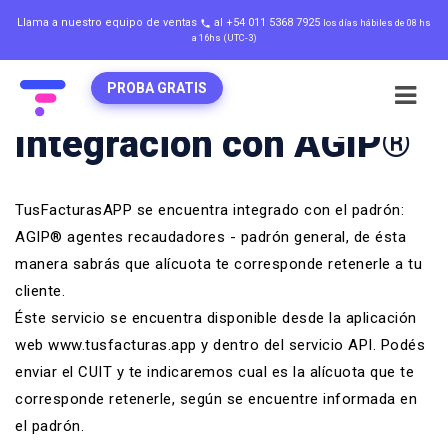
Llama a nuestro equipo de ventas
al +54 011 5368 7925
los días hábiles de 08 hs
local_phone
a 16hs (UTC-3)
PROBA GRATIS
Integración con AGIP®
TusFacturasAPP se encuentra integrado con el padrón:
AGIP® agentes recaudadores - padrón general, de ésta
manera sabrás que alícuota te corresponde retenerle a tu
cliente.
Éste servicio se encuentra disponible desde la aplicación
web www.tusfacturas.app y dentro del servicio API. Podés
enviar el CUIT y te indicaremos cual es la alícuota que te
corresponde retenerle, según se encuentre informada en
el padrón.