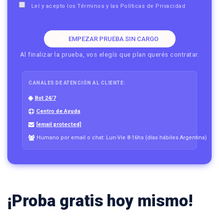
Leí y acepto los
Términos
y las
Políticas de Privacidad
EMPEZAR PRUEBA SIN CARGO
Al finalizar la prueba, vos elegís que plan querés contratar.
CANALES DE ATENCIÓN AL CLIENTE:
Bot 24/7
Centro de Ayuda
[email protected]
Humano por email o chat: Lun-Vie 8-16hs (días hábiles Argentina)
¡Proba gratis hoy mismo!