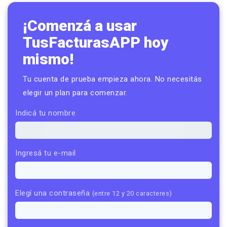
¡Comenzá a usar
TusFacturasAPP hoy
mismo!
Tu cuenta de prueba empieza ahora. No necesitás
elegir un plan para comenzar.
Indicá tu nombre
Ingresá tu e-mail
Elegí una contraseña
(entre 12 y 20 caracteres)