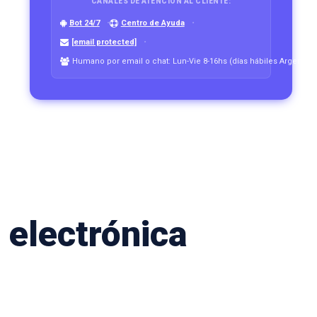
CANALES DE ATENCIÓN AL CLIENTE:
Bot 24/7
Centro de Ayuda
[email protected]
Humano por email o chat: Lun-Vie 8-16hs (días hábiles Argentina
 electrónica