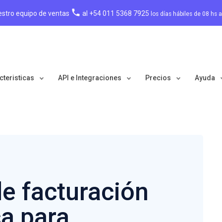
local_phone
estro equipo de ventas
al +54 011 5368 7925
los días hábiles de 08 hs 
cteristicas
API e Integraciones
Precios
Ayuda
e facturación
ca para