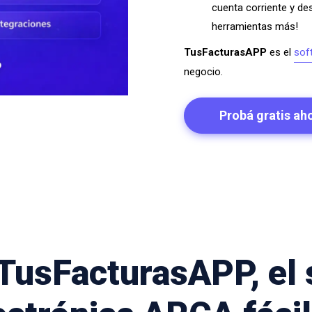
cuenta corriente y de
herramientas más!
TusFacturasAPP
es el
sof
negocio.
Probá gratis ah
 TusFacturasAPP, el