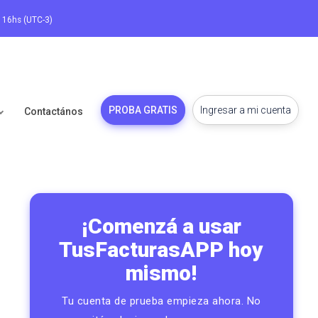
a 16hs (UTC-3)
PROBA GRATIS
Ingresar a mi cuenta
Contactános
¡Comenzá a usar
TusFacturasAPP hoy
mismo!
Tu cuenta de prueba empieza ahora. No