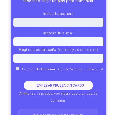
necesitás elegir un plan para comenzar.
Indicá tu nombre
Ingresá tu e-mail
Elegí una contraseña
(entre 12 y 20 caracteres)
Leí y acepto los
Términos
y las
Políticas de Privacidad
EMPEZAR PRUEBA SIN CARGO
Al finalizar la prueba, vos elegís que plan querés
contratar.