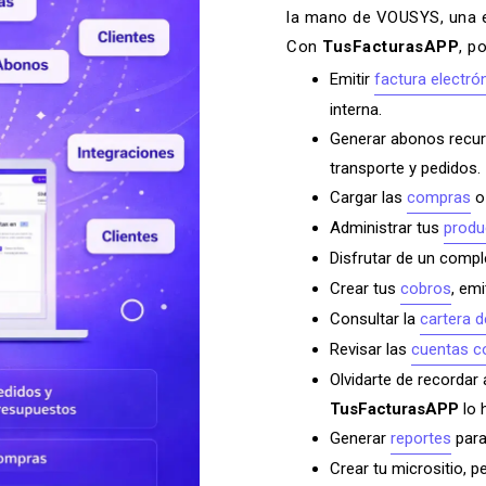
la mano de
VOUSYS
, una
Con
TusFacturasAPP
, p
Emitir
factura electró
interna.
Generar abonos recur
transporte y pedidos.
Cargar las
compras
o 
Administrar tus
produ
Disfrutar de un comp
Crear tus
cobros
, em
Consultar la
cartera 
Revisar las
cuentas co
Olvidarte de recordar 
TusFacturasAPP
lo 
Generar
reportes
para
Crear tu micrositio, pe