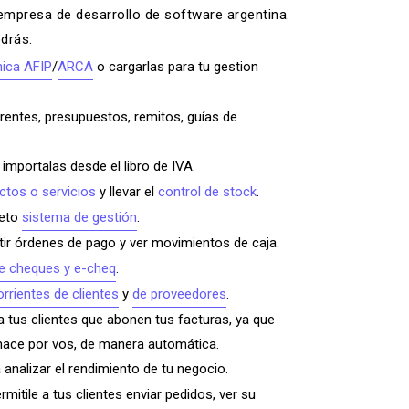
 empresa de desarrollo de software argentina.
odrás:
nica AFIP
/
ARCA
o cargarlas para tu gestion
rentes,
presupuestos
,
remitos
, guías de
importalas desde el libro de IVA.
ctos o servicios
y llevar el
control de stock
.
leto
sistema de gestión
.
itir órdenes de pago y ver movimientos de caja.
de cheques y e-cheq
.
rrientes de clientes
y
de proveedores
.
a tus clientes que abonen tus facturas, ya que
hace por vos, de manera automática.
 analizar el rendimiento de tu negocio.
rmitile a tus clientes enviar pedidos, ver su