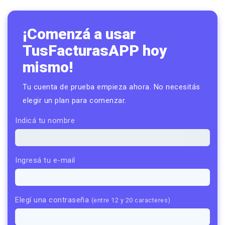
¡Comenzá a usar
TusFacturasAPP hoy
mismo!
Tu cuenta de prueba empieza ahora. No necesitás
elegir un plan para comenzar.
Indicá tu nombre
Ingresá tu e-mail
Elegí una contraseña
(entre 12 y 20 caracteres)