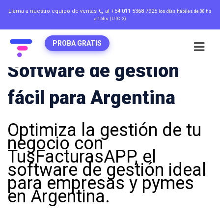
Llama a nuestro equipo de ventas
al +54 011 5368 7925
los días hábiles de 08 hs
local_phone
a 16hs (UTC-3)
PROBA GRATIS
Software de gestión
fácil para Argentina
Optimiza la gestión de tu
negocio con
TusFacturasAPP, el
software de gestión ideal
para empresas y pymes
en Argentina.