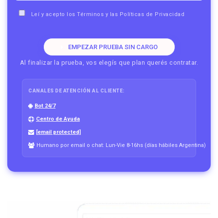
Leí y acepto los
Términos
y las
Políticas de Privacidad
EMPEZAR PRUEBA SIN CARGO
Al finalizar la prueba, vos elegís que plan querés contratar.
CANALES DE ATENCIÓN AL CLIENTE:
Bot 24/7
Centro de Ayuda
[email protected]
Humano por email o chat: Lun-Vie 8-16hs (días hábiles Argentina)