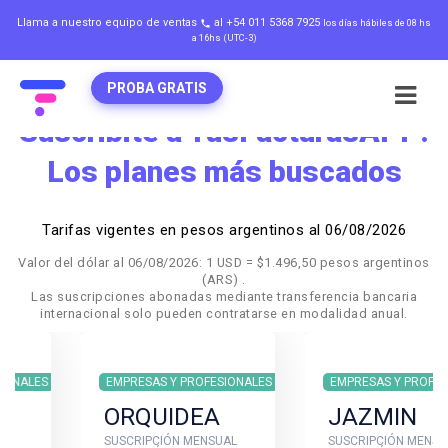
Llama a nuestro equipo de ventas
al +54 011 5368 7925
los días hábiles de 08 hs
local_phone
a 16hs (UTC-3)
PROBA GRATIS
Suscribite a TusFacturasAPP:
Los planes más buscados
Tarifas vigentes en pesos argentinos al 06/08/2026
Valor del dólar al 06/08/2026: 1 USD = $1.496,50 pesos argentinos
(ARS) .
Las suscripciones abonadas mediante transferencia bancaria
internacional solo pueden contratarse en modalidad anual.
EMPRESAS Y PROFESIONALES
EMPRESAS Y PROFESIONALES
ORQUIDEA
JAZMIN
SUSCRIPCIÓN MENSUAL
SUSCRIPCIÓN MENSUAL