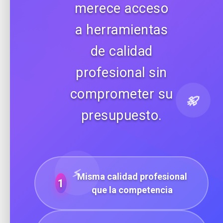
merece acceso
a herramientas
de calidad
profesional sin
comprometer su
🚀
presupuesto.
⚡
Misma calidad profesional
1
que la competencia