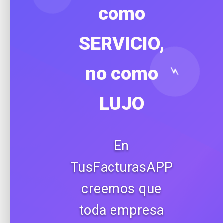
como
SERVICIO,
no como
⚡
LUJO
En
TusFacturasAPP
creemos que
toda empresa