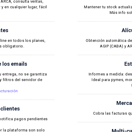
n ARCA, consulta ventas,
y en cualquier lugar, fácil
Mantener tu stock actual
Más info so
ntes
Alí
ine en todos los planes,
Obtención automática de
 obligatorio.
AGIP (CABA) y AR
 los emails
Est
 entrega, no se garantiza
Informes a medida: des
 filtros del servidor de
Ideal para pymes, mon
acturación
Merca
clientes
Cobra las facturas 
notifica pagos pendientes
r la plataforma son solo
Multi-cu