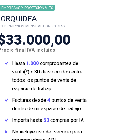
EMPRESAS Y PROFESIONALES
EMPRESAS 
ORQUIDEA
JAZM
SUSCRIPCIÓN MENSUAL POR 30 DÍAS
SUSCRIPCIÓ
$33.000,00
$55
Precio final IVA incluido
Precio fin
Hasta
1.000
comprobantes de
Has
venta(*) x 30 días corridos entre
vent
todos los puntos de venta del
todo
espacio de trabajo
espa
Facturas desde
4
puntos de venta
Fac
dentro de un espacio de trabajo
dent
Importa hasta
50
compras por IA
Impo
No incluye uso del servicio para
No i