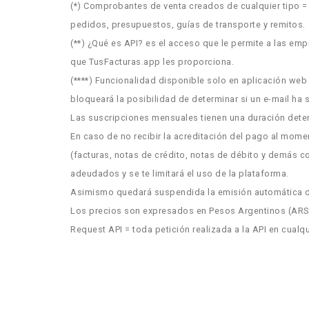
(*) Comprobantes de venta creados de cualquier tipo 
pedidos, presupuestos, guías de transporte y remitos.
(**) ¿Qué es API? es el acceso que le permite a las em
que TusFacturas.app les proporciona.
(****) Funcionalidad disponible solo en aplicación web 
bloqueará la posibilidad de determinar si un e-mail ha 
Las suscripciones mensuales tienen una duración dete
En caso de no recibir la acreditación del pago al mom
(facturas, notas de crédito, notas de débito y demás 
adeudados y se te limitará el uso de la plataforma.
Asimismo quedará suspendida la emisión automática de
Los precios son expresados en Pesos Argentinos (ARS
Request API = toda petición realizada a la API en cual