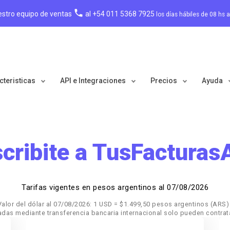
local_phone
estro equipo de ventas
al +54 011 5368 7925
los días hábiles de 08 hs 
cteristicas
API e Integraciones
Precios
Ayuda
cribite a TusFactura
Tarifas vigentes en pesos argentinos al 07/08/2026
Valor del dólar al 07/08/2026: 1 USD = $1.499,50 pesos argentinos (ARS) 
das mediante transferencia bancaria internacional solo pueden contrat