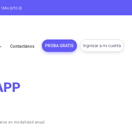
a 16hs (UTC-3)
PROBA GRATIS
Ingresar a mi cuenta
Contactános
sAPP
.
arse en modalidad anual.