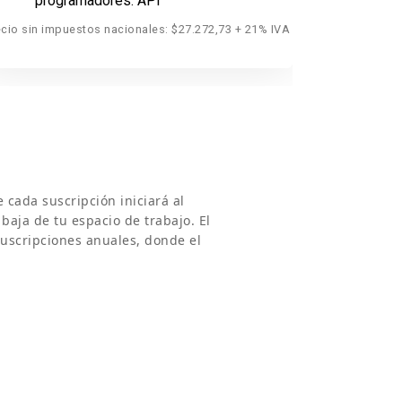
programadores:
API
pro
ecio sin impuestos nacionales: $27.272,73 + 21% IVA
Precio sin im
e cada suscripción iniciará al
 baja de tu espacio de trabajo. El
suscripciones anuales, donde el