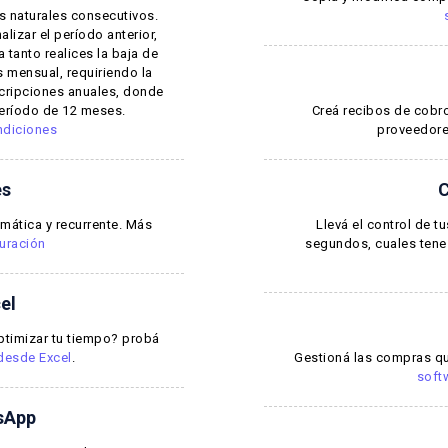
s naturales consecutivos.
alizar el período anterior,
tanto realices la baja de
s mensual, requiriendo la
cripciones anuales, donde
período de 12 meses.
Creá recibos de cobro
ndiciones
proveedore
es
C
mática y recurrente. Más
Llevá el control de 
uración
segundos, cuales tenes
el
ptimizar tu tiempo? probá
desde Excel
.
Gestioná las compras qu
soft
sApp