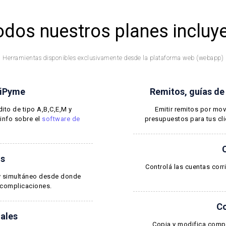
odos nuestros planes incluye
Herramientas disponibles exclusivamente desde la plataforma web (webapp)
MiPyme
Remitos, guías de
dito de tipo A,B,C,E,M y
Emitir remitos por mo
info sobre el
software de
presupuestos para tus cli
os
Controlá las cuentas corr
 y simultáneo desde donde
 complicaciones.
Co
ales
Copia y modifica compr