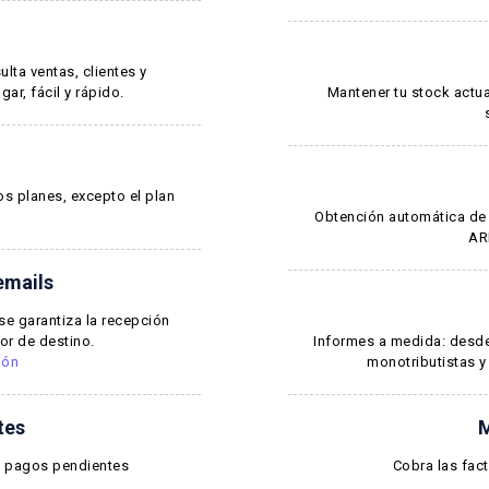
ulta ventas, clientes y
gar, fácil y rápido.
Mantener tu stock actu
os planes, excepto el plan
Obtención automática de 
AR
emails
se garantiza la recepción
dor de destino.
Informes a medida: desde 
ión
monotributistas y
tes
M
ca pagos pendientes
Cobra las fac