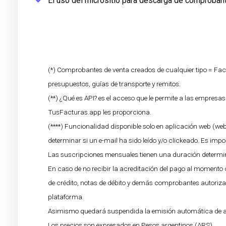
El uso del micrositio para descarga de comproban
(*) Comprobantes de venta creados de cualquier tipo = Fa
presupuestos, guías de transporte y remitos.
(**) ¿Qué es API? es el acceso que le permite a las empresa
TusFacturas.app les proporciona.
(****) Funcionalidad disponible solo en aplicación web (web
determinar si un e-mail ha sido leído y/o clickeado. Es impo
Las suscripciones mensuales tienen una duración determin
En caso de no recibir la acreditación del pago al momento
de crédito, notas de débito y demás comprobantes autorizado
plataforma.
Asimismo quedará suspendida la emisión automática de aq
Los precios son expresados en Pesos argentinos (ARS).