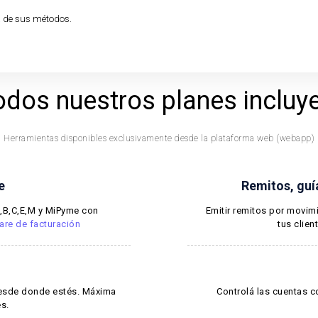
a de sus métodos.
odos nuestros planes incluye
Herramientas disponibles exclusivamente desde la plataforma web (webapp)
e
Remitos, guí
A,B,C,E,M y MiPyme con
Emitir remitos por movim
are de facturación
tus clien
 desde donde estés. Máxima
Controlá las cuentas c
s.