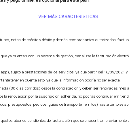
tes y pago online, es
opcional
para éste plan.
VER MÁS CARACTERISTICAS
cturas, notas de crédito y débito y demás comprobantes autorizados, factu
s que ya cuentan con un sistema de gestión, canalizar la facturación electr
app), sujeto a prestaciones de los servicios, ya que partir del 16/09/2021 y
rtante tener en cuenta ésto, ya que la información podría no ser exacta.
ada (30 días corridos) desde la contratación y deben ser renovadas mes 
 de la renovación por la suscripción adherida, no podrás continuar emitien
s, presupuestos, pedidos, guías de transporte, remitos) hasta tanto se abo
uellos abonos pendientes de facturación que se encuentran previamente c