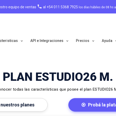
local_phone
estro equipo de ventas
al +54 011 5368 7925
los días hábiles de 08 hs 
cteristicas
API e Integraciones
Precios
Ayuda
PLAN ESTUDIO26 M.
nocer todas las características que posee el plan ESTUDIO26 M
nuestros planes
Probá la pla