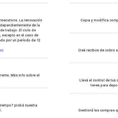
onsecutivos. La renovación
Copia y modifica comp
 independientemente de la
de trabajo. El ciclo de
, excepto en el caso de
ado por un período de 12
nes
Creá recibos de cobro a
rente. Más info sobre el
Llevá el control de tu
tenes para depos
 tiempo? probá nuestra
l
.
Gestioná las compras qu