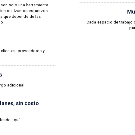
a son solo una herramienta
bien realizamos esfuerzos
Mul
 ya que depende de las
no.
Cada espacio de trabajo 
pun
 clientes, proveedores y
s
go adicional.
lanes, sin costo
desde aquí
.