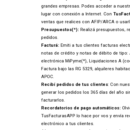
grandes empresas. Podes acceder a nuest
lugar con conexión a Internet. Con
TusFac
ventas que realices con AFIP/ARCA o usa
Presupuestos(*):
Realizá
presupuestos
,
r
pedidos.
Facturá:
Emiti a tus clientes
facturas elect
notas de crédito
y
notas de débito
de tipo: 
electrónica MiPyme(*), Liquidaciones A (c
Factura bajo las RG 5329, alquileres habita
APOC.
Recibí pedidos de tus clientes
: Con nues
generar los pedidos los 365 días del año si
facturarlos.
Recordatorios de pago automáticos:
Olv
TusFacturasAPP lo hace por vos y envía
re
electrónico a tus clientes.