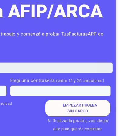
ca AFIP/ARCA
e trabajo y comenzá a probar TusFacturasAPP de
Elegí una contraseña
(entre 12 y 20 caracteres)
vacidad
EMPEZAR PRUEBA
SIN CARGO
Al finalizar la prueba, vos elegís
que plan querés contratar.