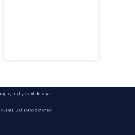
le, ágil y fácil de usar.
u cuenta, usá éstos botones: