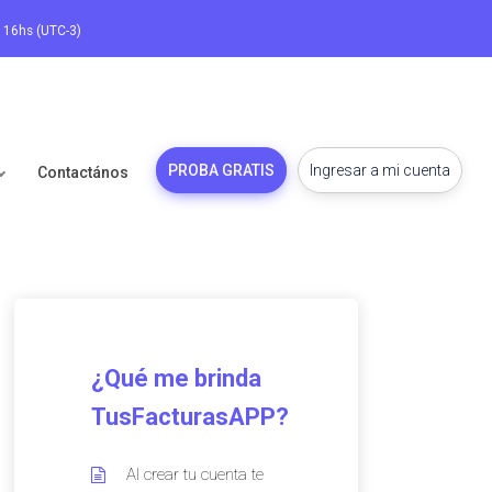
a 16hs (UTC-3)
PROBA GRATIS
Ingresar a mi cuenta
Contactános
¿Qué me brinda
TusFacturasAPP?
Al crear tu cuenta te