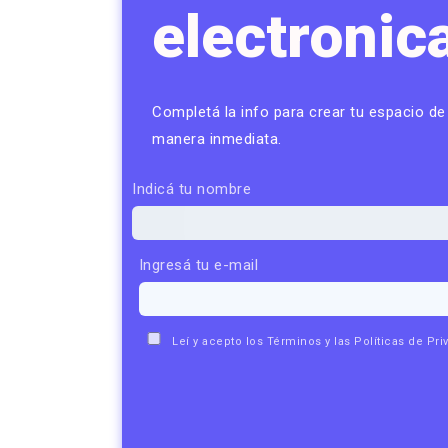
electroni
Completá la info para crear tu espacio d
manera inmediata.
Indicá tu nombre
Ingresá tu e-mail
Leí y acepto los
Términos
y las
Políticas de Pri