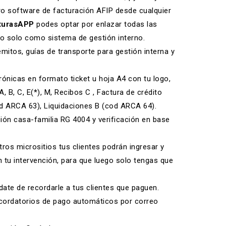
ro
software de facturación AFIP
desde cualquier
turasAPP
podes optar por enlazar todas las
rlo solo como
sistema de gestión
interno.
emitos
, guías de transporte para gestión interna y
rónicas
en
formato ticket
u hoja A4 con tu logo,
A, B, C, E(*), M, Recibos C , Factura de crédito
od ARCA 63), Liquidaciones B (cod ARCA 64).
ción casa-familia RG 4004 y verificación en base
tros micrositios tus clientes podrán ingresar y
n tu intervención, para que luego solo tengas que
idate de recordarle a tus clientes que paguen.
cordatorios de pago automáticos
por correo