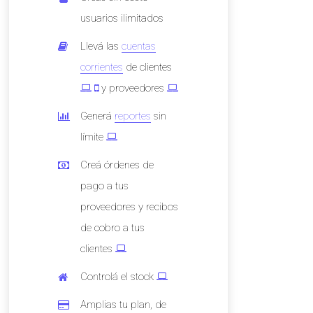
usuarios ilimitados
Llevá las
cuentas
corrientes
de clientes
y proveedores
Generá
reportes
sin
límite
Creá órdenes de
pago a tus
proveedores y recibos
de cobro a tus
clientes
Controlá el stock
Amplias tu plan, de