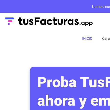
Llama a nu
INICIO
Cara
Proba Tus
ahora y em