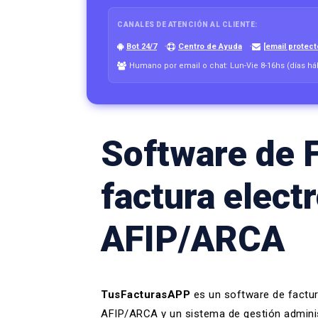
CANALES DE ATENCIÓN AL CLIENTE:
Bot 24/7
Centro de Ayuda
[email protect
Humano por email o chat: Lun-Vie 8-16hs (días há
Software de F
factura elect
AFIP/ARCA
TusFacturasAPP
es un software de factur
AFIP/ARCA y un
sistema de gestión adminis