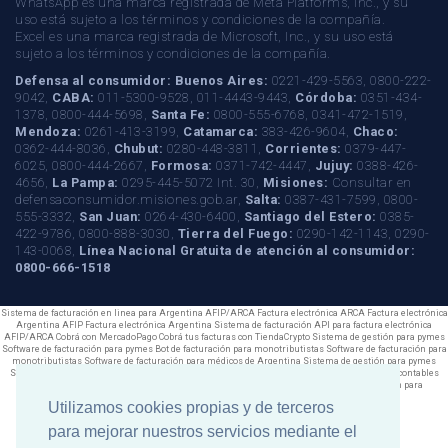
WhatsApp es una marca registrada de Meta Platforms, Inc., y su
uso está sujeto a los términos y condiciones de la compañía.
Excel es una marca registrada de Microsoft, Inc., y su uso está
sujeto a los términos y condiciones de la compañía.
Defensa al consumidor:
Buenos Aires:
0221-429-5563, 0800-222-
9042,
CABA:
011-5300-9528, 011-4443-9443,
Córdoba:
0351-434-
1378, 0800-444-5698,
Santa Fe:
0800-555-6768, 0341-472-1519,
Mendoza:
0261-413-3199,
Catamarca:
383-426-9604,
Chaco:
0362-444-8036,
Chubut:
0280-448-3811,
Corrientes:
0379-447-
6025, 0800-444-2667,
Formosa:
0371-742-4447,
Jujuy:
0388-426-
4656,
La Pampa:
0295-445-5072 Int. 30,
Misiones:
Consultar en
defensaconsumidor.misiones.gob.ar,
Salta:
0387-431-7599, 0800-
555-3332,
San Juan:
0264-430-6400,
Santiago del Estero:
0385-
422-9786, 0800-888-3030,
Tierra del Fuego:
0290-142-1143, 0290-
143-0068,
Línea Nacional Gratuita de atención al consumidor:
0800-666-1518
Sistema de facturación en linea para Argentina
AFIP/ARCA Factura electrónica
ARCA Factura electrónica
Argentina
AFIP Factura electrónica Argentina
Sistema de facturación
API para factura electrónica
AFIP/ARCA
Cobrá con MercadoPago
Cobrá tus facturas con TiendaCrypto
Sistema de gestión para pymes
Software de facturación para pymes
Bot de facturación para monotributistas
Software de facturación para
monotributistas
Software de facturación para médicos de Argentina
Sistema de gestión para pymes
Sistema de facturación ARCA para contadores. Software de facturación ARCA para estudios contables
Software de facturacion para abogados desde web excel whatsapp
Software de facturacion para
consultorios médicos
Utilizamos cookies propias y de terceros
para mejorar nuestros servicios mediante el