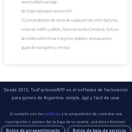
www.tusfacturas.app.
Disponible para servicio API.
(*) comprobantes de venta de cualquier tipo entre facturas,
notas de crédito y débito, facturas-recibos (recibos), factura
de crédito electrónica mipymes, pedidos, presupuestos,
guías de transporte y remitos
Desde 2015, TusFacturasAPP es el software de facturación
para pymes de Argentina: simple, ágil y fácil de usar.
Si cumplís con las
políticas
y te arrepentiste de contratar una
suscripción o queres dar la baja de tu cuenta, usá éstos botones:
-
Botón de arrepentimiento
Botón de baja de servicio